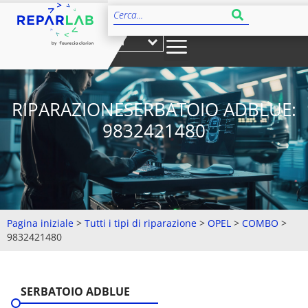
IT
RIPARAZIONESERBATOIO ADBLUE:
9832421480
Pagina iniziale
>
Tutti i tipi di riparazione
>
OPEL
>
COMBO
>
9832421480
SERBATOIO ADBLUE