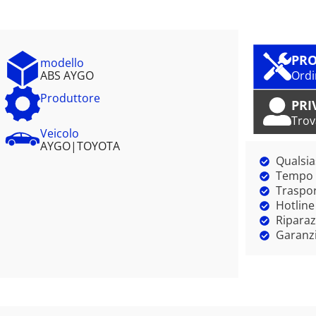
PRO
modello
ABS AYGO
Ordi
Produttore
PRI
Trov
Veicolo
AYGO
|
TOYOTA
Qualsia
Tempo m
Traspor
Hotline
Riparaz
Garanzi