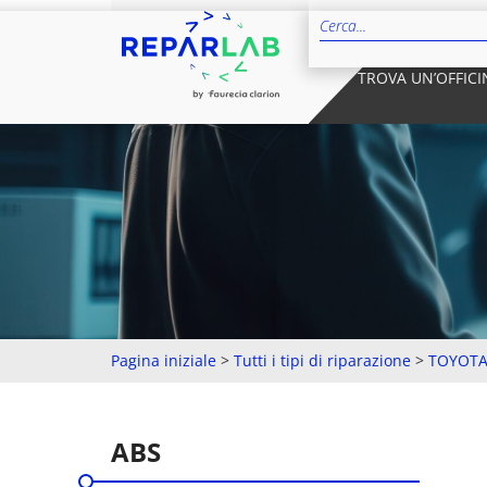
TROVA UN’OFFICI
Pagina iniziale
>
Tutti i tipi di riparazione
>
TOYOT
ABS