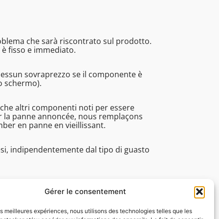
roblema che sarà riscontrato sul prodotto.
 è fisso e immediato.
Nessun sovraprezzo se il componente è
no schermo).
nche altri componenti noti per essere
rer la panne annoncée, nous remplaçons
r en panne en vieillissant.
esi, indipendentemente dal tipo di guasto
pi di lavorazione, assistenza tecnica. ecc.).
Gérer le consentement
les meilleures expériences, nous utilisons des technologies telles que les