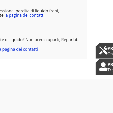
sione, perdita di liquido freni, …
ite
la pagina dei contatti
dite di liquido? Non preoccuparti, Reparlab
PR
a pagina dei contatti
Or
PR
Tr