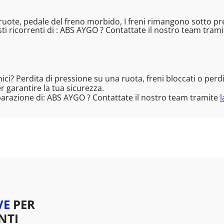
ote, pedale del freno morbido, I freni rimangono sotto pres
i ricorrenti di : ABS AYGO ? Contattate il nostro team tram
nici? Perdita di pressione su una ruota, freni bloccati o per
 garantire la tua sicurezza.
parazione di: ABS AYGO ? Contattate il nostro team tramite
l
VE
PER
NTI