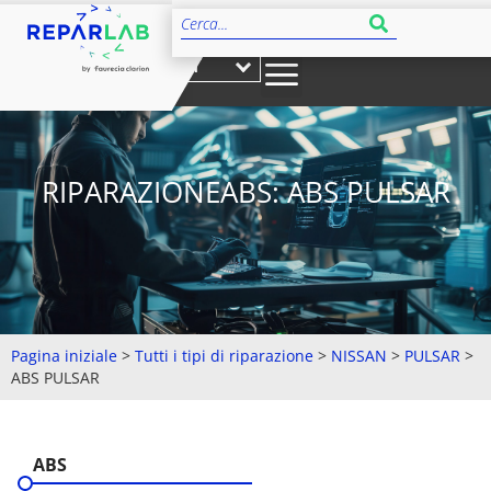
IT
RIPARAZIONEABS: ABS PULSAR
Pagina iniziale
>
Tutti i tipi di riparazione
>
NISSAN
>
PULSAR
>
ABS PULSAR
ABS