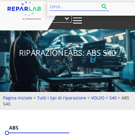
IT
RIPARAZIONEABS: ABS S40
Pagina iniziale
>
Tutti i tipi di riparazione
>
VOLVO
>
S40
>
ABS
S40
ABS