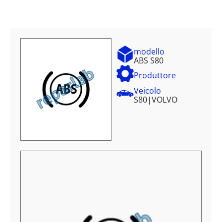
modello
ABS S80
Produttore
Veicolo
S80
|
VOLVO