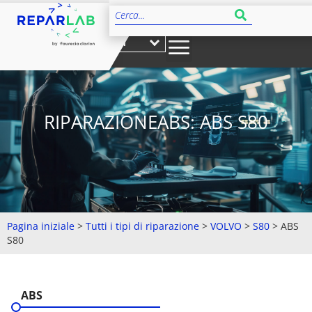
IT
RIPARAZIONEABS: ABS S80
Pagina iniziale
>
Tutti i tipi di riparazione
>
VOLVO
>
S80
>
ABS
S80
ABS