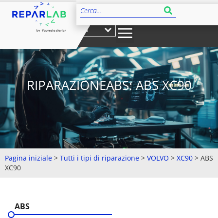
IT
RIPARAZIONEABS: ABS XC90
Pagina iniziale
>
Tutti i tipi di riparazione
>
VOLVO
>
XC90
>
ABS
XC90
ABS