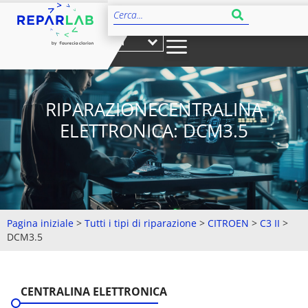
IT
RIPARAZIONECENTRALINA
ELETTRONICA: DCM3.5
Pagina iniziale
>
Tutti i tipi di riparazione
>
CITROEN
>
C3 II
>
DCM3.5
CENTRALINA ELETTRONICA