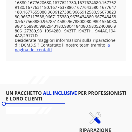
16880,1677620680,1677621780,1677624680,167762
9180,1677631180,1677637880,1677643580,1677647
180,1677655080,9606127380,9666912580,96670823
80,9667117538,9667175380,9675434380,967543458
0,9677563880,9678514580,9678800080,9801556080,
9801558980,9802943180,9804184080,9805240080,9
806127380,9811994280,1943TF,1943TH,1944A0,194
4A2,2917LD
Desiderate maggiori informazioni sulla riparazione
di: DCM3.5 ? Contattate il nostro team tramite
la
pagina dei contatti
UN PACCHETTO
ALL INCLUSIVE
PER PROFESSIONISTI
E LORO CLIENTI
RIPARAZIONE