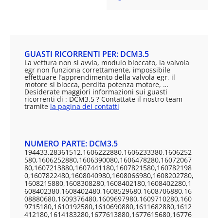
GUASTI RICORRENTI PER: DCM3.5
La vettura non si avvia, modulo bloccato, la valvola
egr non funziona correttamente, impossibile
effettuare l’apprendimento della valvola egr, il
motore si blocca, perdita potenza motore, …
Desiderate maggiori informazioni sui guasti
ricorrenti di : DCM3.5 ? Contattate il nostro team
tramite
la pagina dei contatti
NUMERO PARTE: DCM3.5
194433,28361512,1606222880,1606233380,1606252
580,1606252880,1606390080,1606478280,16072067
80,1607213880,1607441180,1607821580,160782198
0,1607822480,1608040980,1608066980,1608202780,
1608215880,1608308280,1608402180,1608402280,1
608402380,1608402480,1608529680,1608706880,16
08880680,1609376480,1609697980,1609710280,160
9715180,1610192580,1610690880,1611682880,1612
412180,1614183280,1677613880,1677615680,16776