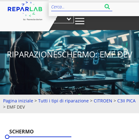
IT
RIPARAZIONESCHERMO: EMF DEV
Pagina iniziale
>
Tutti i tipi di riparazione
>
CITROEN
>
C3II PICA
>
EMF DEV
SCHERMO