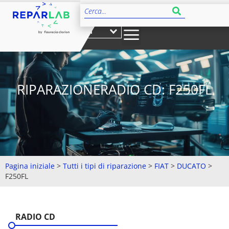
IT
RIPARAZIONERADIO CD: F250FL
Pagina iniziale
>
Tutti i tipi di riparazione
>
FIAT
>
DUCATO
>
F250FL
RADIO CD