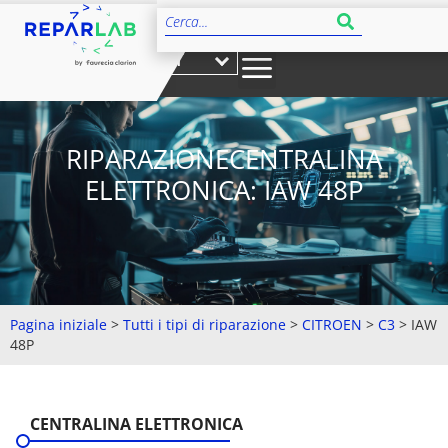
IT
RIPARAZIONECENTRALINA
ELETTRONICA: IAW 48P
Pagina iniziale
>
Tutti i tipi di riparazione
>
CITROEN
>
C3
>
IAW
48P
CENTRALINA ELETTRONICA