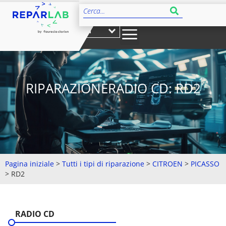
IT
RIPARAZIONERADIO CD: RD2
Pagina iniziale
>
Tutti i tipi di riparazione
>
CITROEN
>
PICASSO
>
RD2
RADIO CD