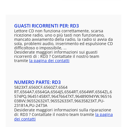
GUASTI RICORRENTI PER: RD3
Lettore CD non funziona correttamente, scarsa
ricezione radio, uno o più tasti non funzionano,
mancato avviamento della radio, la radio si avvia da
sola, problemi audio, inserimento ed espulsione CD
difficoltoso o impossibile, …
Desiderate maggiori informazioni sui guasti
ricorrenti di : RD3 ? Contattate il nostro team
tramite
la pagina dei contatti
NUMERO PARTE: RD3
5823XT,6560CF,6560Z7,6564
RT,6564A7,6564GA,6564JS,6564RT,6564WF,6564ZL,6
574PQ,96451458XT,96476647XT,96489094YW,96516
038VV,96552632XT,96552633XT,96635823XT,PU-
23181A,PU-2473A
Desiderate maggiori informazioni sulla riparazione
di: RD3 ? Contattate il nostro team tramite
la pagina
dei contatti