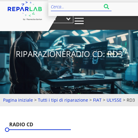
IT
RIPARAZIONERADIO CD: RD3
Pagina iniziale
>
Tutti i tipi di riparazione
>
FIAT
>
ULYSSE
>
RD3
RADIO CD