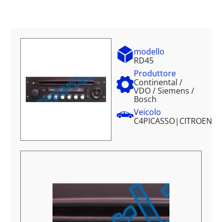
modello
RD45
Produttore
Continental /
VDO / Siemens /
Bosch
Veicolo
C4PICASSO
|
CITROEN