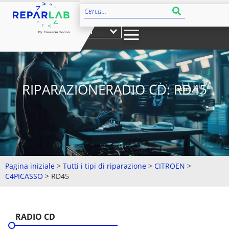
IT
RIPARAZIONERADIO CD: RD45
Pagina iniziale
>
Tutti i tipi di riparazione
>
CITROEN
>
C4PICASSO
>
RD45
RADIO CD