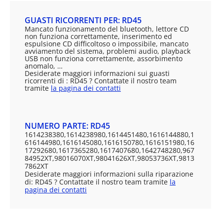
GUASTI RICORRENTI PER: RD45
Mancato funzionamento del bluetooth, lettore CD
non funziona correttamente, inserimento ed
espulsione CD difficoltoso o impossibile, mancato
avviamento del sistema, problemi audio, playback
USB non funziona correttamente, assorbimento
anomalo, …
Desiderate maggiori informazioni sui guasti
ricorrenti di : RD45 ? Contattate il nostro team
tramite
la pagina dei contatti
NUMERO PARTE: RD45
1614238380,1614238980,1614451480,1616144880,1
616144980,1616145080,1616150780,1616151980,16
17292680,1617365280,1617407680,1642748280,967
84952XT,98016070XT,98041626XT,98053736XT,9813
7862XT
Desiderate maggiori informazioni sulla riparazione
di: RD45 ? Contattate il nostro team tramite
la
pagina dei contatti