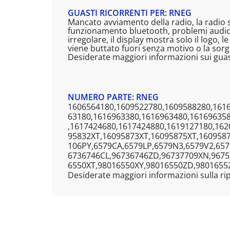
GUASTI RICORRENTI PER: RNEG
Mancato avviamento della radio, la radio 
funzionamento bluetooth, problemi audio,
irregolare, il display mostra solo il logo,
viene buttato fuori senza motivo o la sor
Desiderate maggiori informazioni sui guast
NUMERO PARTE: RNEG
1606564180,1609522780,1609588280,161
63180,1616963380,1616963480,16169635
,1617424680,1617424880,1619127180,16
95832XT,16095873XT,16095875XT,160958
106PY,6579CA,6579LP,6579N3,6579V2,65
6736746CL,96736746ZD,96737709XN,9675
6550XT,98016550XY,98016550ZD,9801655
Desiderate maggiori informazioni sulla ri