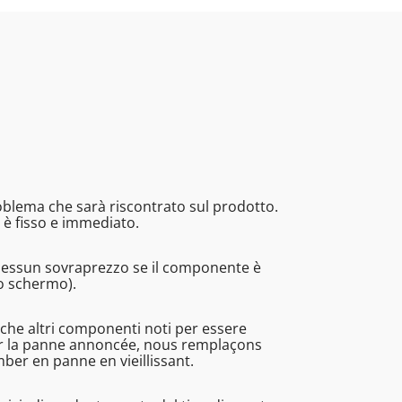
roblema che sarà riscontrato sul prodotto.
 è fisso e immediato.
Nessun sovraprezzo se il componente è
no schermo).
nche altri componenti noti per essere
rer la panne annoncée, nous remplaçons
r en panne en vieillissant.