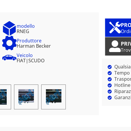
PRO
modello
RNEG
Ordi
Produttore
PRI
Harman Becker
Trov
Veicolo
FIAT
|
SCUDO
Qualsia
Tempo m
Traspor
Hotline
Riparaz
Garanzi