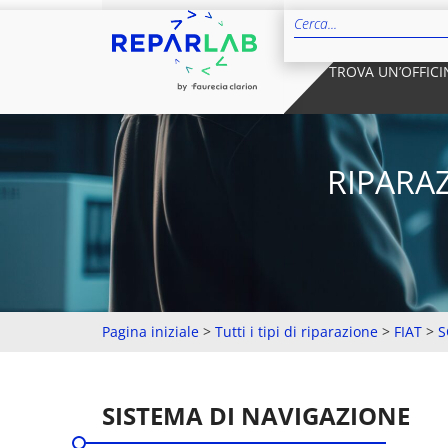
TROVA UN’OFFICI
RIPARA
Pagina iniziale
>
Tutti i tipi di riparazione
>
FIAT
>
S
SISTEMA DI NAVIGAZIONE