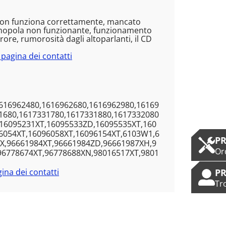
D non funziona correttamente, mancato
manopola non funzionante, funzionamento
ore, rumorosità dagli altoparlanti, il CD
 pagina dei contatti
616962480,1616962680,1616962980,16169
1680,1617331780,1617331880,1617332080
,16095231XT,16095533ZD,16095535XT,160
6054XT,16096058XT,16096154XT,6103W1,6
PR
4X,96661984XT,96661984ZD,96661987XH,9
Or
96778674XT,96778688XN,98016517XT,9801
PR
gina dei contatti
Tr