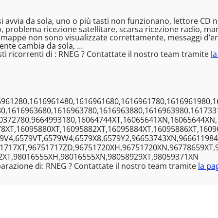
si avvia da sola, uno o più tasti non funzionano, lettore C
 problema ricezione satellitare, scarsa ricezione radio, 
 le mappe non sono visualizzate correttamente, messaggi d’err
gente cambia da sola, …
i ricorrenti di : RNEG ? Contattate il nostro team tramite
la
6961280,1616961480,1616961680,1616961780,1616961980,1
80,1616963680,1616963780,1616963880,1616963980,161733
20372780,9664993180,16064744XT,16065641XN,16065644XN
78XT,16095880XT,16095882XT,16095884XT,16095886XT,1609
79V4,6579VT,6579W4,6579X8,6579Y2,96653743XN,96661198
1717XT,96751717ZD,96751720XH,96751720XN,96778659XT,
2XT,98016555XH,98016555XN,98058929XT,98059371XN
parazione di: RNEG ? Contattate il nostro team tramite
la pa