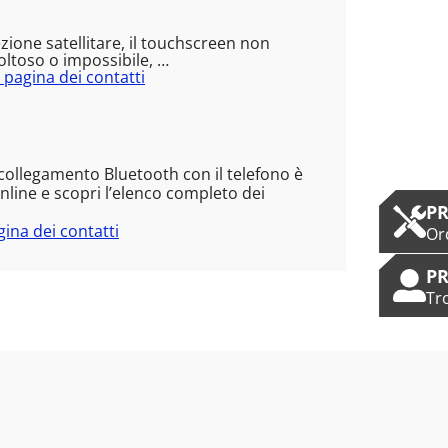
ione satellitare, il touchscreen non
ltoso o impossibile, …
a pagina dei contatti
 collegamento Bluetooth con il telefono è
online e scopri l’elenco completo dei
PR
gina dei contatti
Or
PR
Tr