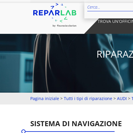
TROVA UN’OFFICI
RIPARAZ
Pagina iniziale
>
Tutti i tipi di riparazione
>
AUDI
>
SISTEMA DI NAVIGAZIONE