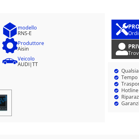
PRO
modello
RNS-E
Ordi
Produttore
PRI
Aisin
Trov
Veicolo
AUDI
|
TT
Qualsia
Tempo m
Traspor
Hotline
Riparaz
Garanzi