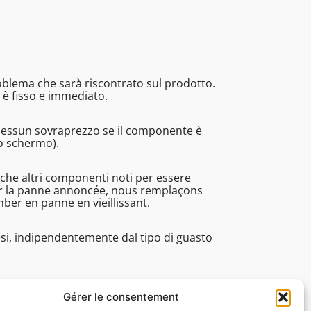
roblema che sarà riscontrato sul prodotto.
 è fisso e immediato.
Nessun sovraprezzo se il componente è
no schermo).
nche altri componenti noti per essere
rer la panne annoncée, nous remplaçons
r en panne en vieillissant.
esi, indipendentemente dal tipo di guasto
pi di lavorazione, assistenza tecnica. ecc.).
Gérer le consentement