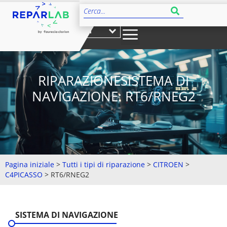
IT
RIPARAZIONESISTEMA DI
NAVIGAZIONE: RT6/RNEG2
Pagina iniziale
>
Tutti i tipi di riparazione
>
CITROEN
>
C4PICASSO
>
RT6/RNEG2
SISTEMA DI NAVIGAZIONE