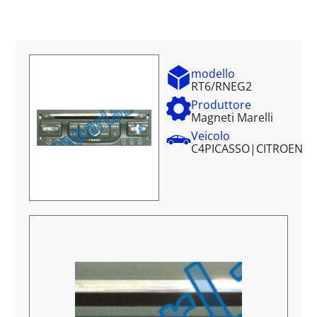
modello
RT6/RNEG2
Produttore
Magneti Marelli
Veicolo
C4PICASSO
|
CITROEN