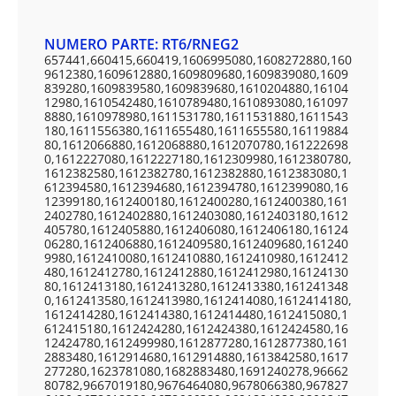
NUMERO PARTE: RT6/RNEG2
657441,660415,660419,1606995080,1608272880,160
9612380,1609612880,1609809680,1609839080,1609
839280,1609839580,1609839680,1610204880,16104
12980,1610542480,1610789480,1610893080,161097
8880,1610978980,1611531780,1611531880,1611543
180,1611556380,1611655480,1611655580,16119884
80,1612066880,1612068880,1612070780,161222698
0,1612227080,1612227180,1612309980,1612380780,
1612382580,1612382780,1612382880,1612383080,1
612394580,1612394680,1612394780,1612399080,16
12399180,1612400180,1612400280,1612400380,161
2402780,1612402880,1612403080,1612403180,1612
405780,1612405880,1612406080,1612406180,16124
06280,1612406880,1612409580,1612409680,161240
9980,1612410080,1612410880,1612410980,1612412
480,1612412780,1612412880,1612412980,16124130
80,1612413180,1612413280,1612413380,161241348
0,1612413580,1612413980,1612414080,1612414180,
1612414280,1612414380,1612414480,1612415080,1
612415180,1612424280,1612424380,1612424580,16
12424780,1612499980,1612877280,1612877380,161
2883480,1612914680,1612914880,1613842580,1617
277280,1623781080,1682883480,1691240278,96662
80782,9667019180,9676464080,9678066380,967827