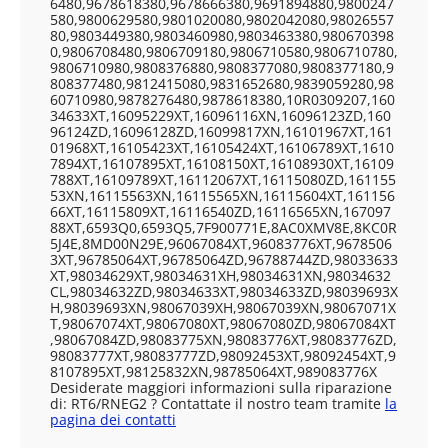
6480,9678618380,9678666380,9691894880,9800247
580,9800629580,9801020080,9802042080,98026557
80,9803449380,9803460980,9803463380,980670398
0,9806708480,9806709180,9806710580,9806710780,
9806710980,9808376880,9808377080,9808377180,9
808377480,9812415080,9831652680,9839059280,98
60710980,9878276480,9878618380,10R0309207,160
34633XT,16095229XT,16096116XN,16096123ZD,160
96124ZD,16096128ZD,16099817XN,16101967XT,161
01968XT,16105423XT,16105424XT,16106789XT,1610
7894XT,16107895XT,16108150XT,16108930XT,16109
788XT,16109789XT,16112067XT,16115080ZD,161155
53XN,16115563XN,16115565XN,16115604XT,161156
66XT,16115809XT,16116540ZD,16116565XN,167097
88XT,6593Q0,6593Q5,7F900771E,8AC0XMV8E,8KC0R
5J4E,8MD00N29E,96067084XT,96083776XT,9678506
3XT,96785064XT,96785064ZD,96788744ZD,98033633
XT,98034629XT,98034631XH,98034631XN,98034632
CL,98034632ZD,98034633XT,98034633ZD,98039693X
H,98039693XN,98067039XH,98067039XN,98067071X
T,98067074XT,98067080XT,98067080ZD,98067084XT
,98067084ZD,98083775XN,98083776XT,98083776ZD,
98083777XT,98083777ZD,98092453XT,98092454XT,9
8107895XT,98125832XN,98785064XT,989083776X
Desiderate maggiori informazioni sulla riparazione
di: RT6/RNEG2 ? Contattate il nostro team tramite
la
pagina dei contatti