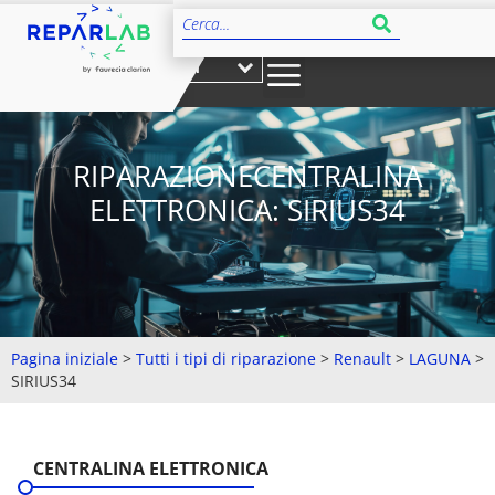
IT
RIPARAZIONECENTRALINA
ELETTRONICA: SIRIUS34
Pagina iniziale
>
Tutti i tipi di riparazione
>
Renault
>
LAGUNA
>
SIRIUS34
CENTRALINA ELETTRONICA