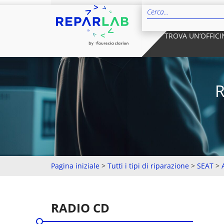
TROVA UN’OFFICI
R
Pagina iniziale
>
Tutti i tipi di riparazione
>
SEAT
>
RADIO CD