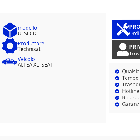
PRO
modello
ULSECD
Ordi
Produttore
PRI
Technisat
Trov
Veicolo
ALTEA XL
|
SEAT
Qualsia
Tempo m
Traspor
Hotline
Riparaz
Garanzi