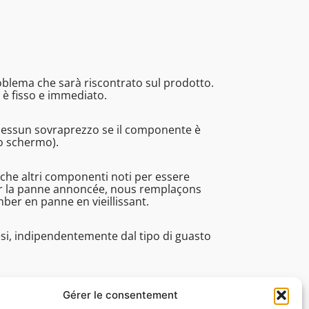
roblema che sarà riscontrato sul prodotto.
 è fisso e immediato.
Nessun sovraprezzo se il componente è
no schermo).
nche altri componenti noti per essere
rer la panne annoncée, nous remplaçons
r en panne en vieillissant.
esi, indipendentemente dal tipo di guasto
pi di lavorazione, assistenza tecnica. ecc.).
Gérer le consentement