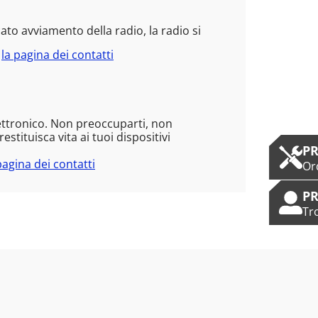
to avviamento della radio, la radio si
e
la pagina dei contatti
ettronico. Non preoccuparti, non
stituisca vita ai tuoi dispositivi
PR
pagina dei contatti
Or
PR
Tr