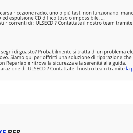
arsa ricezione radio, uno o più tasti non funzionano, manca
 ed espulsione CD difficoltoso o impossibile, …
i ricorrenti di : ULSECD ? Contattate il nostro team tramit
segni di guasto? Probabilmente si tratta di un problema el
vo. Siamo qui per offrirti una soluzione di riparazione che re
con Reparlab e ritrova la sicurezza e la serenità alla guida.
parazione di: ULSECD ? Contattate il nostro team tramite
la 
VE
PER