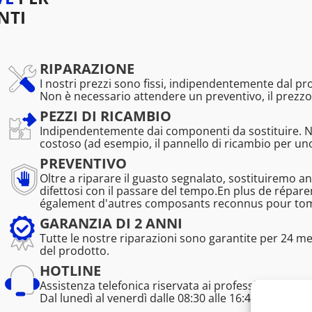
NTI
RIPARAZIONE
I nostri prezzi sono fissi, indipendentemente dal p
Non è necessario attendere un preventivo, il prezzo
PEZZI DI RICAMBIO
Indipendentemente dai componenti da sostituire. 
costoso (ad esempio, il pannello di ricambio per u
PREVENTIVO
Oltre a riparare il guasto segnalato, sostituiremo a
difettosi con il passare del tempo.En plus de répa
également d'autres composants reconnus pour tombe
GARANZIA DI 2 ANNI
Tutte le nostre riparazioni sono garantite per 24 m
del prodotto.
HOTLINE
Assistenza telefonica riservata ai professionisti (tem
Dal lunedì al venerdì dalle 08:30 alle 16:45.