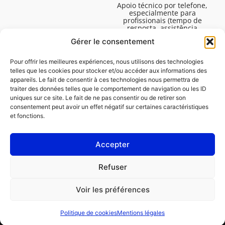
Apoio técnico por telefone,
especialmente para
profissionais (tempo de
resposta, assistência
técnica, etc.). De segunda a
Gérer le consentement
sexta-feira, das 08:30 às
16:45.
Pour offrir les meilleures expériences, nous utilisons des technologies
telles que les cookies pour stocker et/ou accéder aux informations des
appareils. Le fait de consentir à ces technologies nous permettra de
traiter des données telles que le comportement de navigation ou les ID
uniques sur ce site. Le fait de ne pas consentir ou de retirer son
consentement peut avoir un effet négatif sur certaines caractéristiques
et fonctions.
Accepter
Avisos legais
Refuser
Política de cookies (UE)
Voir les préférences
PROFISSIONAL
CONSUMIDOR
Politique de cookies
Mentions légales
Pedir uma reparação
Encontrar uma oficina