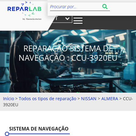
PT
REPARAÇÃO SISTEMA DE
NAVEGAÇÃO : CCU-3920EU
Início
>
Todos os tipos de reparação
>
NISSAN
>
ALMERA
>
CCU-
3920EU
SISTEMA DE NAVEGAÇÃO