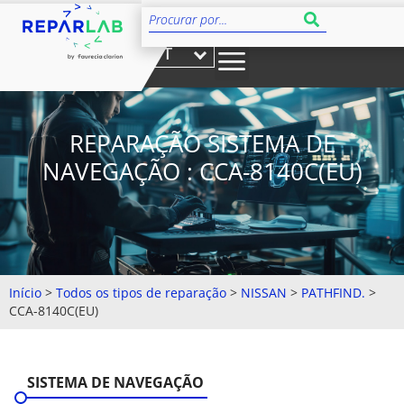
PT
REPARAÇÃO SISTEMA DE
NAVEGAÇÃO : CCA-8140C(EU)
Início
>
Todos os tipos de reparação
>
NISSAN
>
PATHFIND.
>
CCA-8140C(EU)
SISTEMA DE NAVEGAÇÃO