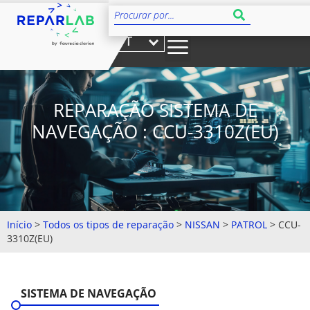
PT
REPARAÇÃO SISTEMA DE
NAVEGAÇÃO : CCU-3310Z(EU)
Início
>
Todos os tipos de reparação
>
NISSAN
>
PATROL
>
CCU-
3310Z(EU)
SISTEMA DE NAVEGAÇÃO