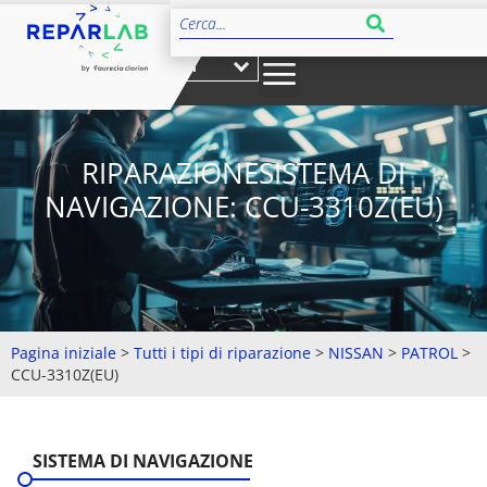
IT
RIPARAZIONESISTEMA DI
NAVIGAZIONE: CCU-3310Z(EU)
Pagina iniziale
>
Tutti i tipi di riparazione
>
NISSAN
>
PATROL
>
CCU-3310Z(EU)
SISTEMA DI NAVIGAZIONE