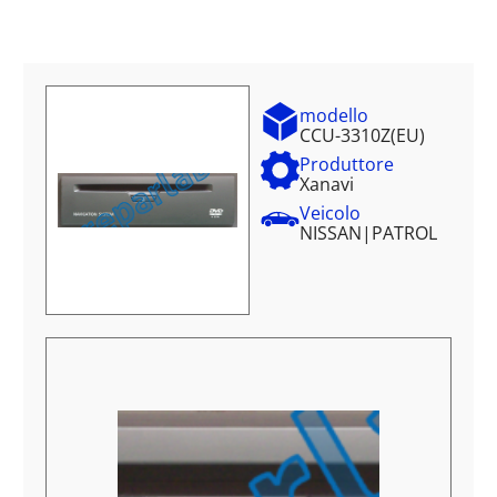
modello
CCU-3310Z(EU)
Produttore
Xanavi
Veicolo
NISSAN
|
PATROL