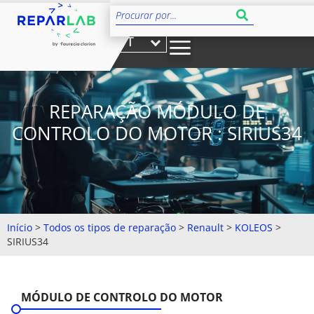
PT
REPARAÇÃO MÓDULO DE
CONTROLO DO MOTOR : SIRIUS34
Início
>
Todos os tipos de reparação
>
Renault
>
KOLEOS
>
SIRIUS34
MÓDULO DE CONTROLO DO MOTOR