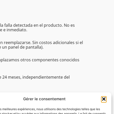
a falla detectada en el producto. No es
e e inmediato.
eemplazarse. Sin costos adicionales si el
un panel de pantalla).
eemplazamos otros componentes conocidos
de 24 meses, independientemente del
fesionales (incluye el plazo, la asistencia
30 a 16:45.
Gérer le consentement
les meilleures expériences, nous utilisons des technologies telles que les
 stocker et/ou accéder aux informations des appareils. Le fait de consentir