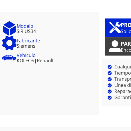
PRO
Modelo
SIRIUS34
Soli
Fabricante
PAR
Siemens
Enco
Vehículo
KOLEOS
|
Renault
Cualqui
Tiempo 
Transpo
Línea d
Reparac
Garantí