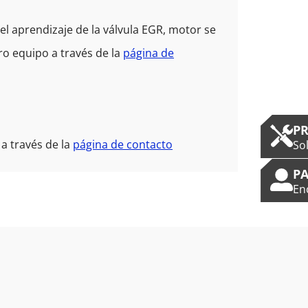
l aprendizaje de la válvula EGR, motor se
o equipo a través de la
página de
P
a través de la
página de contacto
So
PA
En