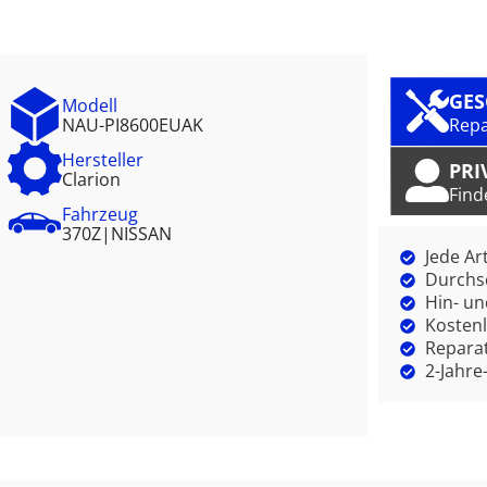
GE
Modell
NAU-PI8600EUAK
Repa
Hersteller
PRI
Clarion
Find
Fahrzeug
370Z
|
NISSAN
Jede Ar
Durchsc
Hin- un
Kostenl
Reparat
2-Jahre