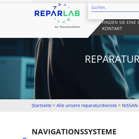
FINDEN SIE EINE
KONTAKT
REPARATUR
Startseite
>
Alle unsere reparaturdienste
>
NISSAN
NAVIGATIONSSYSTEME