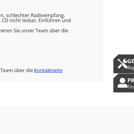
ion, schlechter Radioempfang,
 CD nicht lesbar, Einführen und
ieren Sie unser Team über die
G
Re
r Team über die
Kontaktseite
P
Fi