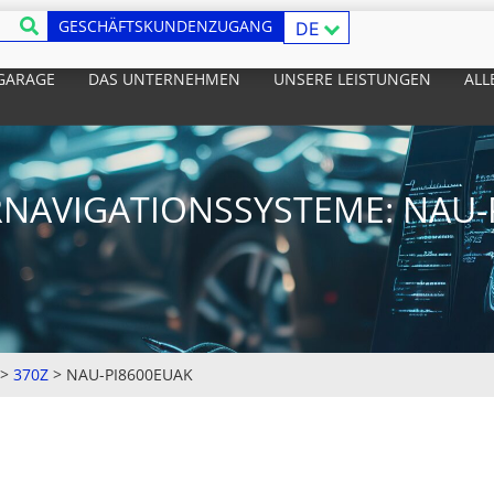
GESCHÄFTSKUNDENZUGANG
DE
 GARAGE
DAS UNTERNEHMEN
UNSERE LEISTUNGEN
ALL
NAVIGATIONSSYSTEME: NAU-
>
370Z
>
NAU-PI8600EUAK