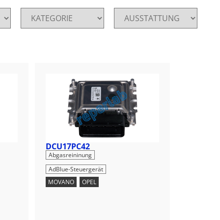
DCU17PC42
,
Abgasreininung
AdBlue-Steuergerät
MOVANO
,
OPEL