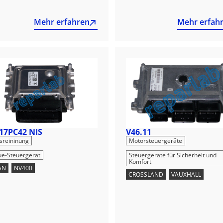
Mehr erfahren
Mehr erfah
17PC42 NIS
V46.11
,
,
sreininung
Motorsteuergeräte
ue-Steuergerät
Steuergeräte für Sicherheit und
Komfort
AN
,
NV400
CROSSLAND
,
VAUXHALL