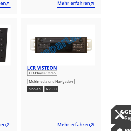
ren
Mehr erfahren
LCR VISTEON
,
CD-Player/Radio
Multimedia und Navigation
NISSAN
,
NV300
G
Re
ren
Mehr erfahren
P