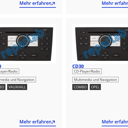
Mehr erfahren
Mehr erfah
0
CD30
,
,
layer/Radio
CD-Player/Radio
imedia und Navigation
Multimedia und Navigation
BO
,
VAUXHALL
COMBO
,
OPEL
Mehr erfahren
Mehr erfah