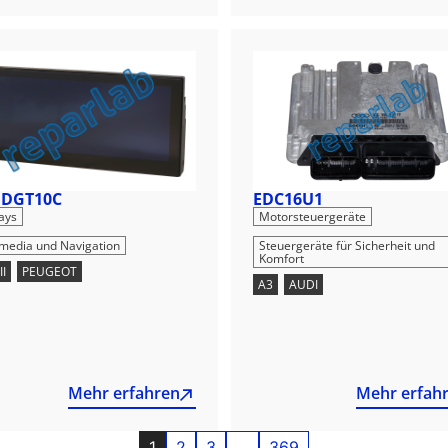
 DGT10C
EDC16U1
,
,
ays
Motorsteuergeräte
imedia und Navigation
Steuergeräte für Sicherheit und
Komfort
II
,
PEUGEOT
A3
,
AUDI
Mehr erfahren
Mehr erfah
1
2
3
…
369