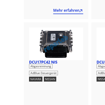
Mehr erfahren
DCU17PC42 NIS
DCU
,
Abgasreininung
Abga
AdBlue-Steuergerät
AdBl
NAVARA
,
NISSAN
NISS