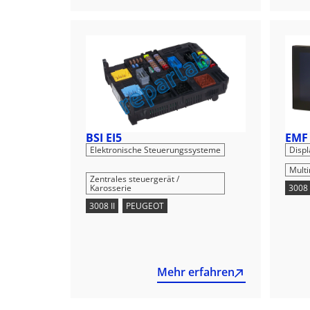
BSI EI5
EMF
Elektronische Steuerungssysteme
Displ
,
Mult
Zentrales steuergerät /
Karosserie
3008 
3008 II
,
PEUGEOT
Mehr erfahren