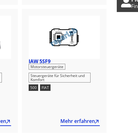
Fi
IAW 5SF9
,
Motorsteuergeräte
Steuergeräte für Sicherheit und
Komfort
500
,
FIAT
ren
Mehr erfahren