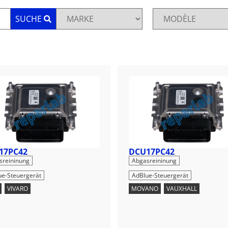
SUCHE
17PC42
DCU17PC42
,
,
sreininung
Abgasreininung
ue-Steuergerät
AdBlue-Steuergerät
,
VIVARO
MOVANO
,
VAUXHALL