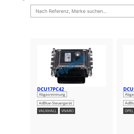
DCU17PC42
DCU
,
Abgasreininung
Abga
AdBlue-Steuergerät
AdBl
VAUXHALL
,
VIVARO
OPEL