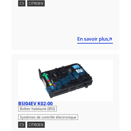
C5
,
CITROEN
En savoir plus
BSI04EV K02-00
,
Boîtier habitacle (BSI)
Systèmes de contrôle électronique
C5
,
CITROEN