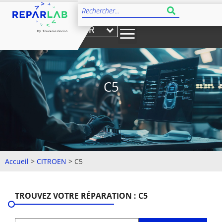
FR
C5
Accueil
>
CITROEN
>
C5
TROUVEZ VOTRE RÉPARATION : C5