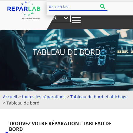
FR
TABLEAU DE BORD
Accueil
>
toutes les réparations
>
Tableau de bord et affichage
>
Tableau de bord
TROUVEZ VOTRE RÉPARATION : TABLEAU DE
BORD