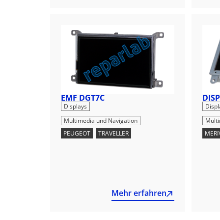
EMF DGT7C
DIS
,
Displays
Displ
Multimedia und Navigation
Mult
PEUGEOT
,
TRAVELLER
MERI
Mehr erfahren