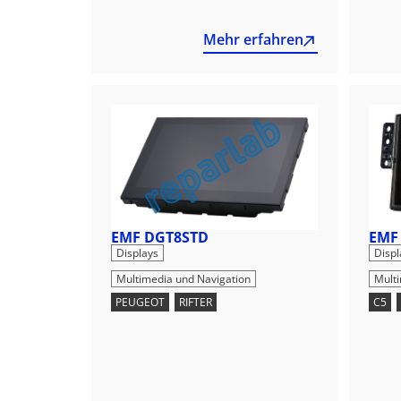
Mehr erfahren
EMF DGT8STD
EMF
,
Displays
Displ
Multimedia und Navigation
Mult
PEUGEOT
,
RIFTER
C5
,