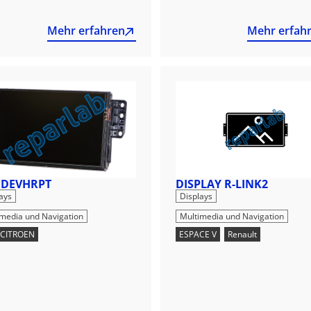
Mehr erfahren
Mehr erfah
 DEVHRPT
DISPLAY R-LINK2
,
,
ays
Displays
imedia und Navigation
Multimedia und Navigation
CITROEN
ESPACE V
,
Renault