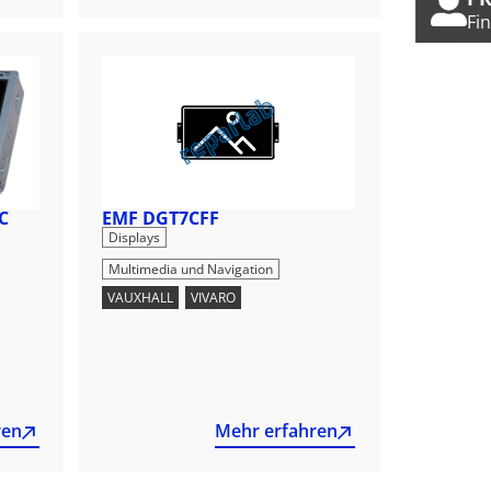
Fi
C
EMF DGT7CFF
,
Displays
Multimedia und Navigation
VAUXHALL
,
VIVARO
ren
Mehr erfahren