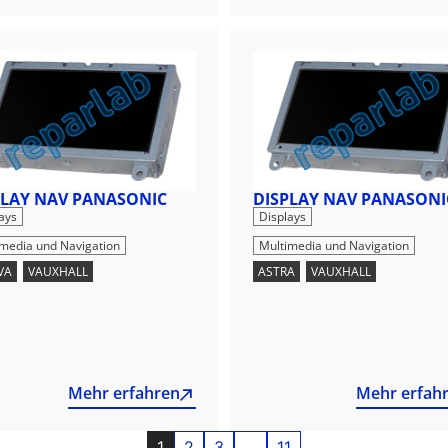
PLAY NAV PANASONIC
DISPLAY NAV PANASONI
,
,
ays
Displays
imedia und Navigation
Multimedia und Navigation
VA
,
VAUXHALL
ASTRA
,
VAUXHALL
Mehr erfahren
Mehr erfah
1
2
3
…
11