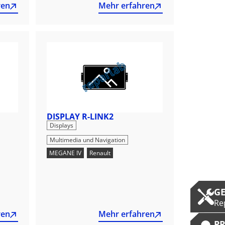
ren
Mehr erfahren
DISPLAY R-LINK2
,
Displays
Multimedia und Navigation
MEGANE IV
,
Renault
G
Re
ren
Mehr erfahren
P