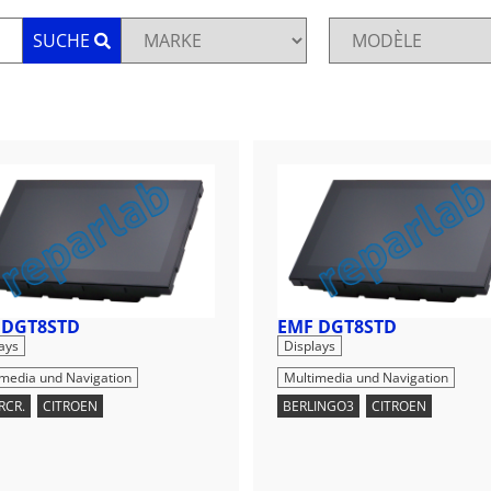
SUCHE
 DGT8STD
EMF DGT8STD
,
,
ays
Displays
imedia und Navigation
Multimedia und Navigation
RCR.
,
CITROEN
BERLINGO3
,
CITROEN