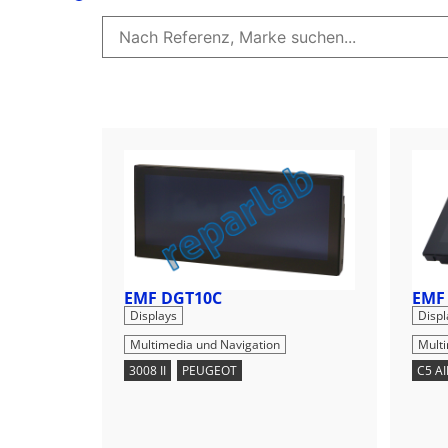
EMF DGT10C
EMF
,
Displays
Displ
Multimedia und Navigation
Mult
3008 II
,
PEUGEOT
C5 AI