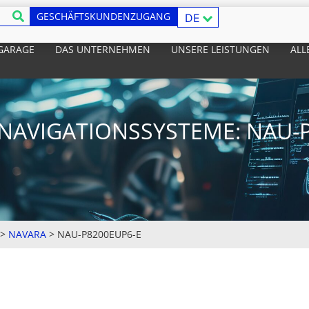
GESCHÄFTSKUNDENZUGANG
DE
 GARAGE
DAS UNTERNEHMEN
UNSERE LEISTUNGEN
ALL
NAVIGATIONSSYSTEME: NAU-P
>
NAVARA
>
NAU-P8200EUP6-E