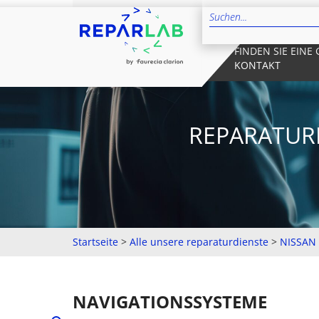
FINDEN SIE EINE
KONTAKT
REPARATUR
Startseite
>
Alle unsere reparaturdienste
>
NISSAN
NAVIGATIONSSYSTEME