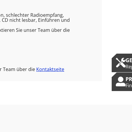
ion, schlechter Radioempfang,
 CD nicht lesbar, Einführen und
tieren Sie unser Team über die
G
Re
er Team über die
Kontaktseite
P
Fi