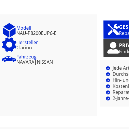
GE
Modell
NAU-P8200EUP6-E
Repa
Hersteller
PRI
Clarion
Find
Fahrzeug
NAVARA
|
NISSAN
Jede Ar
Durchsc
Hin- un
Kostenl
Reparat
2-Jahre