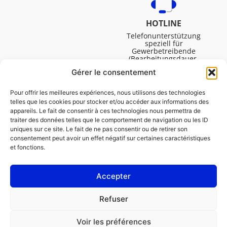
HOTLINE
Telefonunterstützung
speziell für
Gewerbetreibende
(Bearbeitungsdauer,
technische Assistenz usw.).
Gérer le consentement
Montag bis Freitag von
08:30 bis 16:45.
Pour offrir les meilleures expériences, nous utilisons des technologies
telles que les cookies pour stocker et/ou accéder aux informations des
appareils. Le fait de consentir à ces technologies nous permettra de
traiter des données telles que le comportement de navigation ou les ID
uniques sur ce site. Le fait de ne pas consentir ou de retirer son
consentement peut avoir un effet négatif sur certaines caractéristiques
et fonctions.
Accepter
IMPRESSUM
Refuser
Cookie-Richtlinie (EU)
Voir les préférences