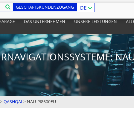
GESCHÄFTSKUNDENZUGANG
DE
 GARAGE
DAS UNTERNEHMEN
UNSERE LEISTUNGEN
ALL
RNAVIGATIONSSYSTEME: NAU
>
QASHQAI
>
NAU-PI8600EU