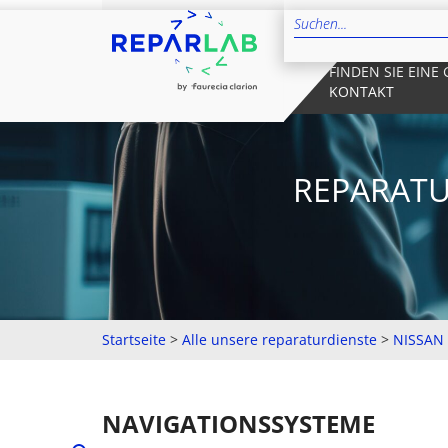
FINDEN SIE EINE
KONTAKT
REPARATU
Startseite
>
Alle unsere reparaturdienste
>
NISSAN
NAVIGATIONSSYSTEME