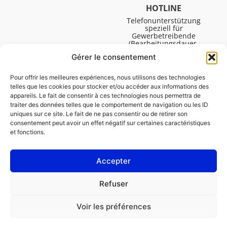
HOTLINE
Telefonunterstützung
speziell für
Gewerbetreibende
(Bearbeitungsdauer,
technische Assistenz usw.).
Gérer le consentement
Montag bis Freitag von
08:30 bis 16:45.
Pour offrir les meilleures expériences, nous utilisons des technologies
telles que les cookies pour stocker et/ou accéder aux informations des
appareils. Le fait de consentir à ces technologies nous permettra de
traiter des données telles que le comportement de navigation ou les ID
uniques sur ce site. Le fait de ne pas consentir ou de retirer son
consentement peut avoir un effet négatif sur certaines caractéristiques
et fonctions.
Accepter
IMPRESSUM
Refuser
Cookie-Richtlinie (EU)
Voir les préférences
GESCHÄFTSKUNDE
PRIVATPERSON