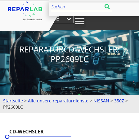
DE
REPARATURCD-WECHSLER:
PP2609LC
Startseite
>
Alle unsere reparaturdienste
>
NISSAN
>
350Z
>
PP2609LC
CD-WECHSLER