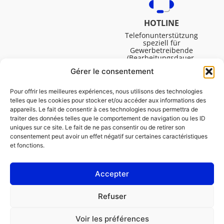
HOTLINE
Telefonunterstützung
speziell für
Gewerbetreibende
(Bearbeitungsdauer,
technische Assistenz usw.).
Gérer le consentement
Montag bis Freitag von
08:30 bis 16:45.
Pour offrir les meilleures expériences, nous utilisons des technologies
telles que les cookies pour stocker et/ou accéder aux informations des
appareils. Le fait de consentir à ces technologies nous permettra de
traiter des données telles que le comportement de navigation ou les ID
uniques sur ce site. Le fait de ne pas consentir ou de retirer son
consentement peut avoir un effet négatif sur certaines caractéristiques
et fonctions.
Accepter
IMPRESSUM
Refuser
Cookie-Richtlinie (EU)
Voir les préférences