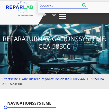
DE
REPARATURNAVIGATIONSSYSTEME:
CCA-5830C
Startseite
>
Alle unsere reparaturdienste
>
NISSAN
>
PRIMERA
>
CCA-5830C
NAVIGATIONSSYSTEME