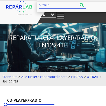
DE
REPARATURCD-PLAYER/RADIO:
EN1224TB
Startseite
>
Alle unsere reparaturdienste
>
NISSAN
>
X-TRAIL
>
EN1224TB
CD-PLAYER/RADIO