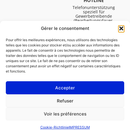
HOTLINE
Telefonunterstützung
speziell für
Gewerbetreibende
(Bearbeitungsdauer,
technische Assistenz usw.).
Gérer le consentement
Montag bis Freitag von
08:30 bis 16:45.
Pour offrir les meilleures expériences, nous utilisons des technologies
telles que les cookies pour stocker et/ou accéder aux informations des
appareils. Le fait de consentir à ces technologies nous permettra de
traiter des données telles que le comportement de navigation ou les ID
uniques sur ce site. Le fait de ne pas consentir ou de retirer son
consentement peut avoir un effet négatif sur certaines caractéristiques
et fonctions.
Accepter
IMPRESSUM
Refuser
Cookie-Richtlinie (EU)
Voir les préférences
GESCHÄFTSKUNDE
PRIVATPERSON
Cookie-Richtlinie
IMPRESSUM