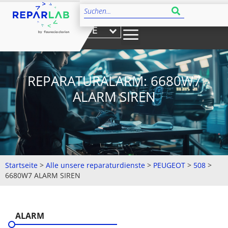
DE
REPARATURALARM: 6680W7
ALARM SIREN
Startseite
>
Alle unsere reparaturdienste
>
PEUGEOT
>
508
>
6680W7 ALARM SIREN
ALARM