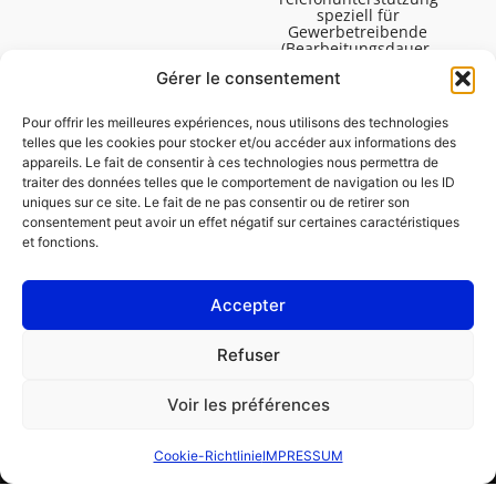
speziell für
Gewerbetreibende
(Bearbeitungsdauer,
technische Assistenz usw.).
Gérer le consentement
Montag bis Freitag von
08:30 bis 16:45.
Pour offrir les meilleures expériences, nous utilisons des technologies
telles que les cookies pour stocker et/ou accéder aux informations des
appareils. Le fait de consentir à ces technologies nous permettra de
traiter des données telles que le comportement de navigation ou les ID
uniques sur ce site. Le fait de ne pas consentir ou de retirer son
consentement peut avoir un effet négatif sur certaines caractéristiques
et fonctions.
Accepter
IMPRESSUM
Refuser
Cookie-Richtlinie (EU)
Voir les préférences
GESCHÄFTSKUNDE
PRIVATPERSON
Cookie-Richtlinie
IMPRESSUM
Reparatur bestellen
Finden Sie eine Garage