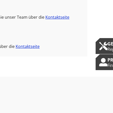
Sie unser Team über die
Kontaktseite
G
über die
Kontaktseite
Re
P
Fi