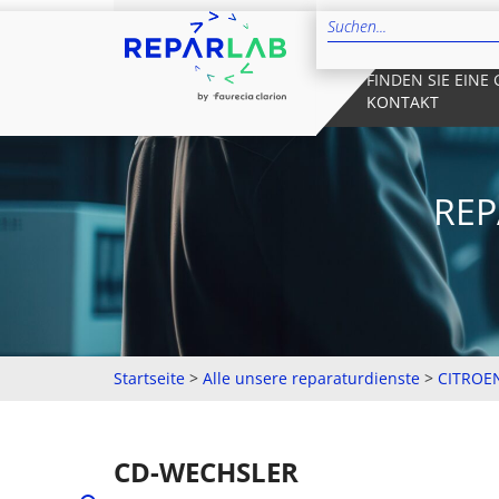
FINDEN SIE EINE
KONTAKT
REP
Startseite
>
Alle unsere reparaturdienste
>
CITROE
CD-WECHSLER