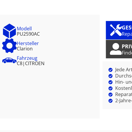
GE
Modell
PU2590AC
Repa
Hersteller
PRI
Clarion
Find
Fahrzeug
C8
|
CITROEN
Jede Ar
Durchsc
Hin- un
Kostenl
Reparat
2-Jahre