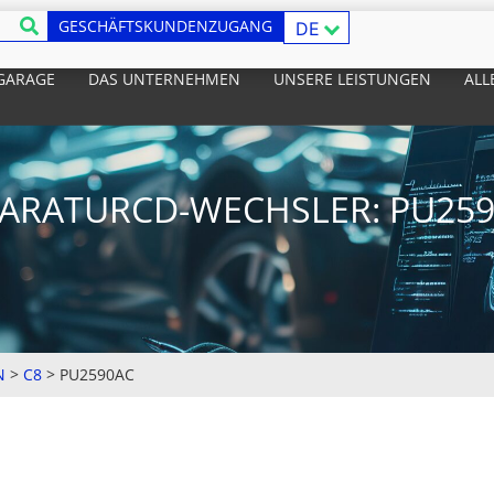
GESCHÄFTSKUNDENZUGANG
DE
 GARAGE
DAS UNTERNEHMEN
UNSERE LEISTUNGEN
ALL
ARATURCD-WECHSLER: PU25
N
>
C8
>
PU2590AC