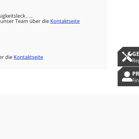
gkeitsleck , …
e unser Team über die
Kontaktseite
G
er die
Kontaktseite
Re
P
Fi