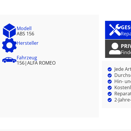
GE
Modell
ABS 156
Repa
Hersteller
PRI
Find
Fahrzeug
156
|
ALFA ROMEO
Jede Ar
Durchsc
Hin- un
Kostenl
Reparat
2-Jahre