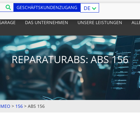
GESCHÄFTSKUNDENZUGANG
DE
 GARAGE
DAS UNTERNEHMEN
UNSERE LEISTUNGEN
ALL
REPARATURABS: ABS 156
OMEO
>
156
>
ABS 156