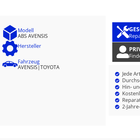
GE
Modell
ABS AVENSIS
Repa
Hersteller
PRI
Find
Fahrzeug
AVENSIS
|
TOYOTA
Jede Ar
Durchsc
Hin- un
Kostenl
Reparat
2-Jahre