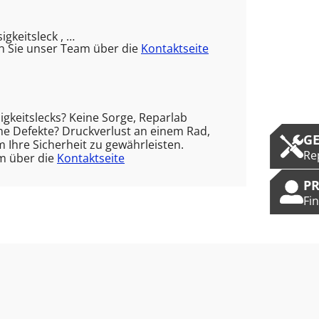
gkeitsleck , …
n Sie unser Team über die
Kontaktseite
igkeitslecks? Keine Sorge, Reparlab
che Defekte? Druckverlust an einem Rad,
G
m Ihre Sicherheit zu gewährleisten.
Re
am über die
Kontaktseite
P
Fi