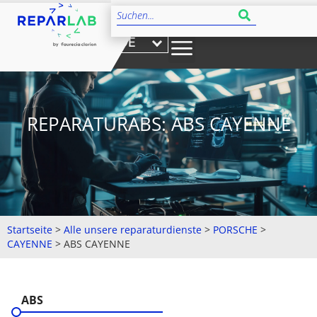
DE
REPARATURABS: ABS CAYENNE
Startseite
>
Alle unsere reparaturdienste
>
PORSCHE
>
CAYENNE
>
ABS CAYENNE
ABS