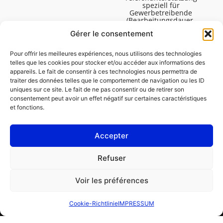
speziell für
Gewerbetreibende
(Bearbeitungsdauer,
technische Assistenz usw.).
Gérer le consentement
Montag bis Freitag von
08:30 bis 16:45.
Pour offrir les meilleures expériences, nous utilisons des technologies
telles que les cookies pour stocker et/ou accéder aux informations des
appareils. Le fait de consentir à ces technologies nous permettra de
traiter des données telles que le comportement de navigation ou les ID
uniques sur ce site. Le fait de ne pas consentir ou de retirer son
consentement peut avoir un effet négatif sur certaines caractéristiques
et fonctions.
Accepter
IMPRESSUM
Refuser
Cookie-Richtlinie (EU)
Voir les préférences
GESCHÄFTSKUNDE
PRIVATPERSON
Cookie-Richtlinie
IMPRESSUM
Reparatur bestellen
Finden Sie eine Garage