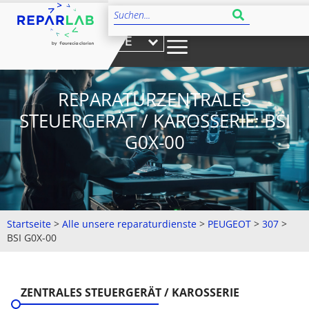
DE
REPARATURZENTRALES
STEUERGERÄT / KAROSSERIE: BSI
G0X-00
Startseite
>
Alle unsere reparaturdienste
>
PEUGEOT
>
307
>
BSI G0X-00
ZENTRALES STEUERGERÄT / KAROSSERIE