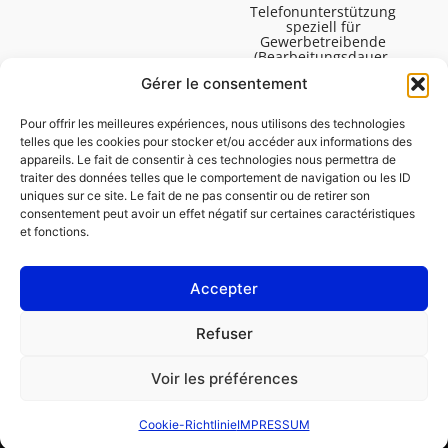
Telefonunterstützung
speziell für
Gewerbetreibende
(Bearbeitungsdauer,
technische Assistenz usw.).
Gérer le consentement
Montag bis Freitag von
08:30 bis 16:45.
Pour offrir les meilleures expériences, nous utilisons des technologies
telles que les cookies pour stocker et/ou accéder aux informations des
appareils. Le fait de consentir à ces technologies nous permettra de
traiter des données telles que le comportement de navigation ou les ID
uniques sur ce site. Le fait de ne pas consentir ou de retirer son
consentement peut avoir un effet négatif sur certaines caractéristiques
et fonctions.
Accepter
IMPRESSUM
Refuser
Cookie-Richtlinie (EU)
Voir les préférences
GESCHÄFTSKUNDE
PRIVATPERSON
Cookie-Richtlinie
IMPRESSUM
Reparatur bestellen
Finden Sie eine Garage