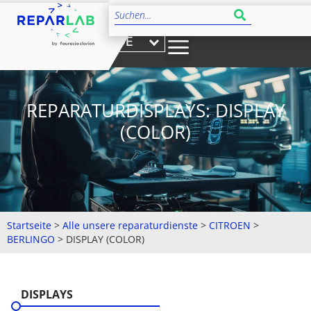
DE
REPARATURDISPLAYS: DISPLAY
(COLOR)
Startseite
>
Alle unsere reparaturdienste
>
CITROEN
>
BERLINGO
>
DISPLAY (COLOR)
DISPLAYS