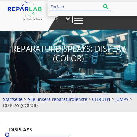
DE
REPARATURDISPLAYS: DISPLAY
(COLOR)
Startseite
>
Alle unsere reparaturdienste
>
CITROEN
>
JUMPY
>
DISPLAY (COLOR)
DISPLAYS