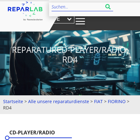
DE
REPARATURCD-PLAYER/RADIO:
RD4
Startseite
>
Alle unsere reparaturdienste
>
FIAT
>
FIORINO
>
RD4
CD-PLAYER/RADIO