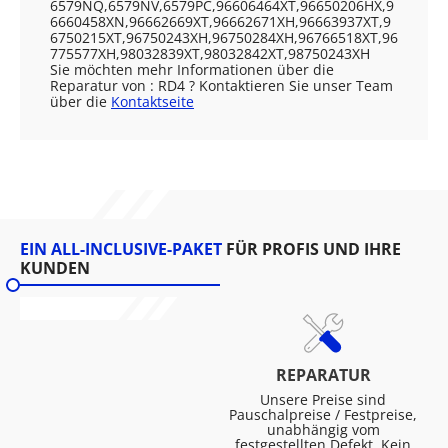
6579NQ,6579NV,6579PC,96606464XT,96650206HX,9
6660458XN,96662669XT,96662671XH,96663937XT,9
6750215XT,96750243XH,96750284XH,96766518XT,96
775577XH,98032839XT,98032842XT,98750243XH
Sie möchten mehr Informationen über die
Reparatur von : RD4 ? Kontaktieren Sie unser Team
über die
Kontaktseite
EIN ALL-INCLUSIVE-PAKET
FÜR PROFIS UND IHRE
KUNDEN
REPARATUR
Unsere Preise sind
Pauschalpreise / Festpreise,
unabhängig vom
festgestellten Defekt. Kein