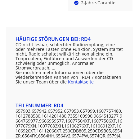
2-Jahre-Garantie
HÄUFIGE STÖRUNGEN BEI: RD4
CD nicht lesbar, schlechter Radioempfang, eine
oder mehrere Tasten ohne Funktion, System startet
nicht, Radio schaltet willkürlich von alleine ein,
Tonproblem, Einführen und Auswerfen der CD
schwierig oder unmöglich, Anormaler
Stromverbrauch, …
Sie möchten mehr Informationen über die
wiederkehrenden Pannen von : RD4 ? Kontaktieren
Sie unser Team über die
Kontaktseite
TEILENUMMER: RD4
657903,657942,657952,657953,657999,1607757480,
1612788580,1614201480,7355109990,9664513277,9
664769977,9666959577,16077504XT,16077506XT,16
077679XN,16077683XH,16106276XT,16106912XT,16
106920XT,16112066XT,250CDB805,250CDSB05,6554
ZR,6564FK,6564HH,6564V2,6574PW,6574QR,6579J4,