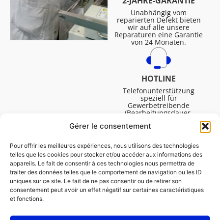
2-JAHRE-GARANTIE
Unabhängig vom
reparierten Defekt bieten
wir auf alle unsere
Reparaturen eine Garantie
von 24 Monaten.
HOTLINE
Telefonunterstützung
speziell für
Gewerbetreibende
(Bearbeitungsdauer,
technische Assistenz usw.).
Gérer le consentement
Montag bis Freitag von
08:30 bis 16:45.
Pour offrir les meilleures expériences, nous utilisons des technologies
telles que les cookies pour stocker et/ou accéder aux informations des
appareils. Le fait de consentir à ces technologies nous permettra de
traiter des données telles que le comportement de navigation ou les ID
uniques sur ce site. Le fait de ne pas consentir ou de retirer son
consentement peut avoir un effet négatif sur certaines caractéristiques
et fonctions.