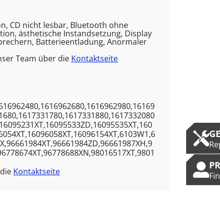
on, CD nicht lesbar, Bluetooth ohne
on, ästhetische Instandsetzung, Display
sprechern, Batterieentladung, Anormaler
nser Team über die
Kontaktseite
616962480,1616962680,1616962980,16169
1680,1617331780,1617331880,1617332080
,16095231XT,16095533ZD,16095535XT,160
G
6054XT,16096058XT,16096154XT,6103W1,6
4X,96661984XT,96661984ZD,96661987XH,9
Re
96778674XT,96778688XN,98016517XT,9801
P
 die
Kontaktseite
Fi