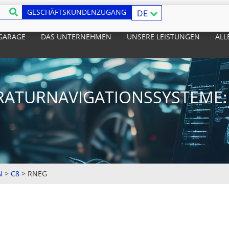
GESCHÄFTSKUNDENZUGANG
DE
 GARAGE
DAS UNTERNEHMEN
UNSERE LEISTUNGEN
ALL
RATURNAVIGATIONSSYSTEME:
N
>
C8
>
RNEG