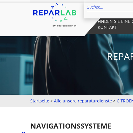
FINDEN SIE EINE
KONTAKT
REPA
Startseite
>
Alle unsere reparaturdienste
>
CITROE
NAVIGATIONSSYSTEME