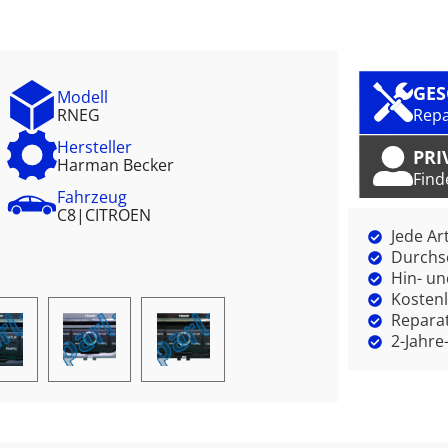
GE
Modell
RNEG
Repa
Hersteller
PRI
Harman Becker
Find
Fahrzeug
C8
|
CITROEN
Jede Ar
Durchsc
Hin- un
Kostenl
Reparat
2-Jahre