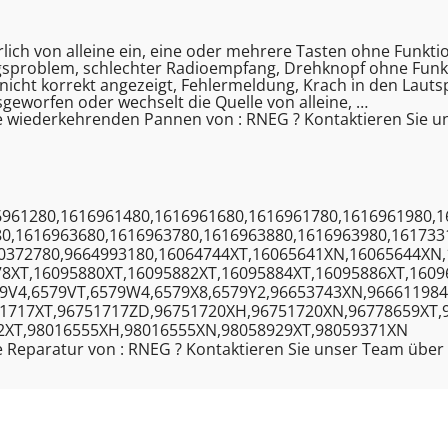
ürlich von alleine ein, eine oder mehrere Tasten ohne Funkti
gsproblem, schlechter Radioempfang, Drehknopf ohne Funkti
 nicht korrekt angezeigt, Fehlermeldung, Krach in den Laut
eworfen oder wechselt die Quelle von alleine, …
e wiederkehrenden Pannen von : RNEG ? Kontaktieren Sie u
6961280,1616961480,1616961680,1616961780,1616961980,1
80,1616963680,1616963780,1616963880,1616963980,161733
20372780,9664993180,16064744XT,16065641XN,16065644XN
78XT,16095880XT,16095882XT,16095884XT,16095886XT,1609
79V4,6579VT,6579W4,6579X8,6579Y2,96653743XN,96661198
1717XT,96751717ZD,96751720XH,96751720XN,96778659XT,
2XT,98016555XH,98016555XN,98058929XT,98059371XN
 Reparatur von : RNEG ? Kontaktieren Sie unser Team über