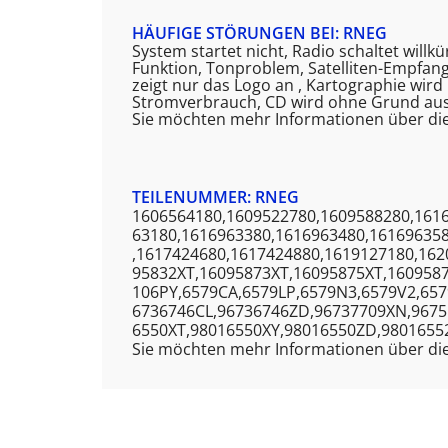
HÄUFIGE STÖRUNGEN BEI: RNEG
System startet nicht, Radio schaltet willk
Funktion, Tonproblem, Satelliten-Empfan
zeigt nur das Logo an , Kartographie wird
Stromverbrauch, CD wird ohne Grund ausg
Sie möchten mehr Informationen über di
TEILENUMMER: RNEG
1606564180,1609522780,1609588280,161
63180,1616963380,1616963480,16169635
,1617424680,1617424880,1619127180,16
95832XT,16095873XT,16095875XT,160958
106PY,6579CA,6579LP,6579N3,6579V2,65
6736746CL,96736746ZD,96737709XN,9675
6550XT,98016550XY,98016550ZD,9801655
Sie möchten mehr Informationen über die