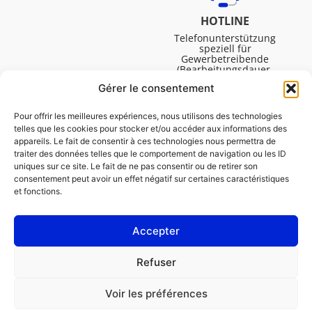
HOTLINE
Telefonunterstützung
speziell für
Gewerbetreibende
(Bearbeitungsdauer,
technische Assistenz usw.).
Gérer le consentement
Montag bis Freitag von
08:30 bis 16:45.
Pour offrir les meilleures expériences, nous utilisons des technologies
telles que les cookies pour stocker et/ou accéder aux informations des
appareils. Le fait de consentir à ces technologies nous permettra de
traiter des données telles que le comportement de navigation ou les ID
uniques sur ce site. Le fait de ne pas consentir ou de retirer son
consentement peut avoir un effet négatif sur certaines caractéristiques
et fonctions.
Accepter
IMPRESSUM
Refuser
Cookie-Richtlinie (EU)
Voir les préférences