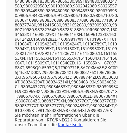
6480,9678618380,9678666380,9691894880,9800247
580,9800629580,9801020080,9802042080,98026557
80,9803449380,9803460980,9803463380,980670398
0,9806708480,9806709180,9806710580,9806710780,
9806710980,9808376880,9808377080,9808377180,9
808377480,9812415080,9831652680,9839059280,98
60710980,9878276480,9878618380,10R0309207,160
34633XT,16095229XT,16096116XN,16096123ZD,160
96124ZD,16096128ZD,16099817XN,16101967XT,161
01968XT,16105423XT,16105424XT,16106789XT,1610
7894XT,16107895XT,16108150XT,16108930XT,16109
788XT,16109789XT,16112067XT,16115080ZD,161155
53XN,16115563XN,16115565XN,16115604XT,161156
66XT,16115809XT,16116540ZD,16116565XN,167097
88XT,6593Q0,6593Q5,7F900771E,8AC0XMV8E,8KC0R
5J4E,8MD00N29E,96067084XT,96083776XT,9678506
3XT,96785064XT,96785064ZD,96788744ZD,98033633
XT,98034629XT,98034631XH,98034631XN,98034632
CL,98034632ZD,98034633XT,98034633ZD,98039693X
H,98039693XN,98067039XH,98067039XN,98067071X
T,98067074XT,98067080XT,98067080ZD,98067084XT
,98067084ZD,98083775XN,98083776XT,98083776ZD,
98083777XT,98083777ZD,98092453XT,98092454XT,9
8107895XT,98125832XN,98785064XT,989083776X
Sie möchten mehr Informationen über die
Reparatur von : RT6/RNEG2 ? Kontaktieren Sie
unser Team über die
Kontaktseite