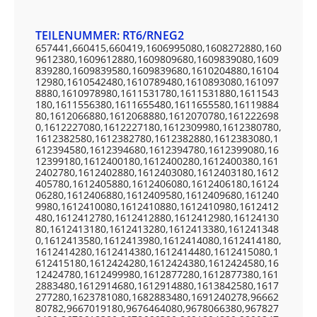
TEILENUMMER: RT6/RNEG2
657441,660415,660419,1606995080,1608272880,160
9612380,1609612880,1609809680,1609839080,1609
839280,1609839580,1609839680,1610204880,16104
12980,1610542480,1610789480,1610893080,161097
8880,1610978980,1611531780,1611531880,1611543
180,1611556380,1611655480,1611655580,16119884
80,1612066880,1612068880,1612070780,161222698
0,1612227080,1612227180,1612309980,1612380780,
1612382580,1612382780,1612382880,1612383080,1
612394580,1612394680,1612394780,1612399080,16
12399180,1612400180,1612400280,1612400380,161
2402780,1612402880,1612403080,1612403180,1612
405780,1612405880,1612406080,1612406180,16124
06280,1612406880,1612409580,1612409680,161240
9980,1612410080,1612410880,1612410980,1612412
480,1612412780,1612412880,1612412980,16124130
80,1612413180,1612413280,1612413380,161241348
0,1612413580,1612413980,1612414080,1612414180,
1612414280,1612414380,1612414480,1612415080,1
612415180,1612424280,1612424380,1612424580,16
12424780,1612499980,1612877280,1612877380,161
2883480,1612914680,1612914880,1613842580,1617
277280,1623781080,1682883480,1691240278,96662
80782,9667019180,9676464080,9678066380,967827