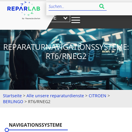
DE
REPARATURNAVIGATIONSSYSTEME:
RT6/RNEG2
Startseite
>
Alle unsere reparaturdienste
>
CITROEN
>
BERLINGO
>
RT6/RNEG2
NAVIGATIONSSYSTEME