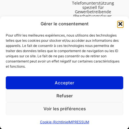
Telefonunterstützung
speziell für
Gewerbetreibende
(Bearbeitungsdauer,
technische Assistenz usw.).
Gérer le consentement
Montag bis Freitag von
08:30 bis 16:45.
Pour offrir les meilleures expériences, nous utilisons des technologies
telles que les cookies pour stocker et/ou accéder aux informations des
appareils. Le fait de consentir à ces technologies nous permettra de
traiter des données telles que le comportement de navigation ou les ID
uniques sur ce site. Le fait de ne pas consentir ou de retirer son
consentement peut avoir un effet négatif sur certaines caractéristiques
et fonctions.
Accepter
IMPRESSUM
Refuser
Cookie-Richtlinie (EU)
Voir les préférences
GESCHÄFTSKUNDE
PRIVATPERSON
Cookie-Richtlinie
IMPRESSUM
Reparatur bestellen
Finden Sie eine Garage