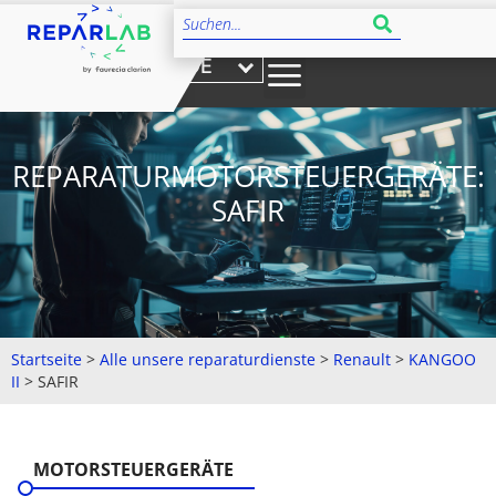
DE
REPARATURMOTORSTEUERGERÄTE:
SAFIR
Startseite
>
Alle unsere reparaturdienste
>
Renault
>
KANGOO
II
>
SAFIR
MOTORSTEUERGERÄTE