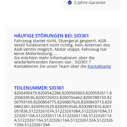
2-Jahre-Garantie
HÄUFIGE STÖRUNGEN BEI: SID301
Fahrzeug startet nicht, Stuergerät gesperrt, AGR-
Ventil funktioniert nicht richtig, Kein Anlernen des
AGR-Ventils möglich, Motor stoppt, Fahrzeug hat
keine Motorleistung, …
Sie möchten mehr Informationen über die
wiederkehrenden Pannen von : SID301 ?
Kontaktieren Sie unser Team über die
Kontaktseite
TEILENUMMER: SID301
8200495479,8200542288,8200565863,8200592611,8
200659536,8200726923,8200766462,8200788150,82
00793109,8200804775,8200807626,8200843713,820
0882381,8200953529,8200953545,8200981816,8201
051836,S122326107A,S122326108A,S122326109A,S1
22326110A,S122326111A,S122326113A,S122326114
A,S122326115A,S122326116A,S122326132A,S122326
133A,S122326134A