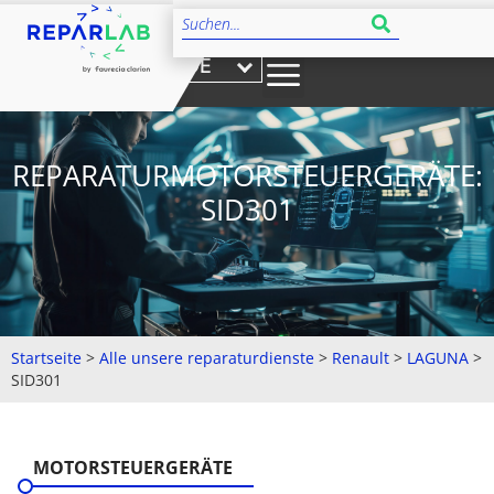
DE
REPARATURMOTORSTEUERGERÄTE:
SID301
Startseite
>
Alle unsere reparaturdienste
>
Renault
>
LAGUNA
>
SID301
MOTORSTEUERGERÄTE