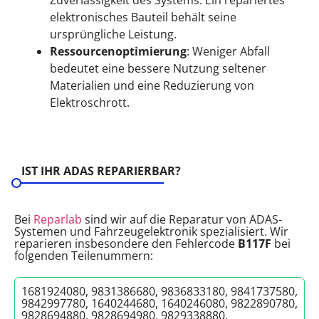
elektronisches Bauteil behält seine
ursprüngliche Leistung.
Ressourcenoptimierung
: Weniger Abfall
bedeutet eine bessere Nutzung seltener
Materialien und eine Reduzierung von
Elektroschrott.
IST IHR ADAS REPARIERBAR?
Bei
Reparlab
sind wir auf die Reparatur von ADAS-
Systemen und Fahrzeugelektronik spezialisiert. Wir
reparieren insbesondere den Fehlercode
B117F
bei
folgenden Teilenummern:
1681924080, 9831386680, 9836833180, 9841737580,
9842997780, 1640244680, 1640246080, 9822890780,
9828694880, 9828694980, 9829338880.