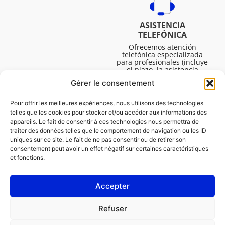
ASISTENCIA
TELEFÓNICA
Ofrecemos atención
telefónica especializada
para profesionales (incluye
el plazo, la asistencia
técnica, etc.). El horario es
Gérer le consentement
de lunes a viernes de 08:30
a 16:45.
Pour offrir les meilleures expériences, nous utilisons des technologies
telles que les cookies pour stocker et/ou accéder aux informations des
appareils. Le fait de consentir à ces technologies nous permettra de
traiter des données telles que le comportement de navigation ou les ID
uniques sur ce site. Le fait de ne pas consentir ou de retirer son
consentement peut avoir un effet négatif sur certaines caractéristiques
et fonctions.
Accepter
LEGAL
Refuser
Política de cookies (UE)