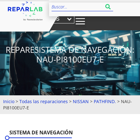
ES
REPARESISTEMA DE NAVEGACIÓN:
NAU-PI8100EU7-E
Inicio
>
Todas las reparaciones
>
NISSAN
>
PATHFIND.
>
NAU-
PI8100EU7-E
SISTEMA DE NAVEGACIÓN